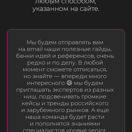
и зарубежного рынков. А еще
наша команда будет расти
и пополнятся знаниями
специалистов уровня senior,
которым будет что рассказать
и показать. Оставайтесь
с Полюшко!)
Вернуться на страницу
о рекламе у блогеров
Блог
Контент-завод
Реклама у блогеров
Дизайн карточек
Стратегия