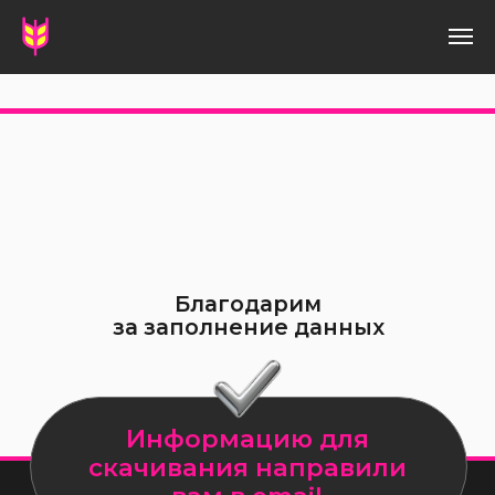
 гайды!
На нашем сайте вы найдёте подарки • гайд по ки
Благодарим
за заполнение данных
Информацию для
скачивания направили
вам в email
Если письмо не приходит,
пожалуйста, проверьте папку
«промоакции» (если гугл), а также
проверьте папку «спам»,
очень