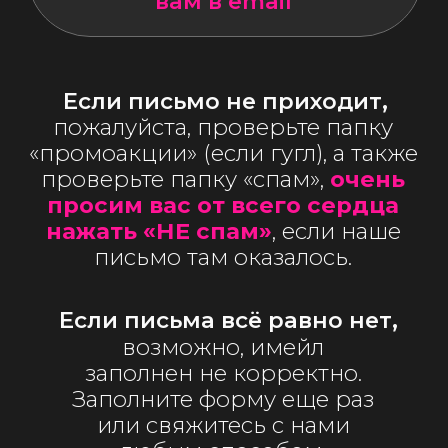
просим вас от всего сердца
нажать «НЕ спам»
, если наше
письмо там оказалось.
Если письма всё равно нет,
возможно, имейл
заполнен не корректно.
Заполните форму еще раз
или свяжитесь с нами
любым способом,
указанном на сайте.
Мы будем отправлять вам
на email наши полезные гайды,
банки идей и референсов, очень
редко и по делу. В любой
момент сможете отписаться,
но знайте — впереди много
интересного 😄 мы будем
приглашать экспертов из разных
ниш, подсвечивать громкие
кейсы и тренды российского