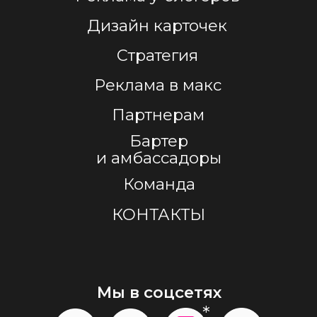
Подписаться на email-рассылку
Статьи, тренды, исследования,
закрытые офферы. Пишем редко
и по делу.
Нажимая «Подписаться на e-mail-
рассылку», вы даете согласие
на обработку персональных данных
в соответствии с
Политикой
конфиденциальности
и даете
согласие
на получение рекламно-
информационных материалов
По любым вопросам:
katya@polushkoagency.ru
Катя Истоцкая,
соосновательница Полюшко