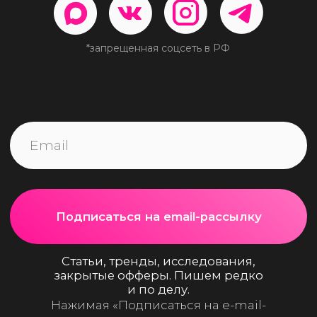
ПОЛЮШКО
Политика конфиденциальности
Согласие на получение рассылки
рекламно-информационных материалов
Пользовательское Соглашение
ИП Мусиенко Екатерина Тарасовна
ОГРН 3257 7460 0550 980
ИНН 230607513061
Адрес:
г. Москва, БЦ Румянцево, Киевское шоссе,
22-й километр, 4, стр. 1, корп. Б